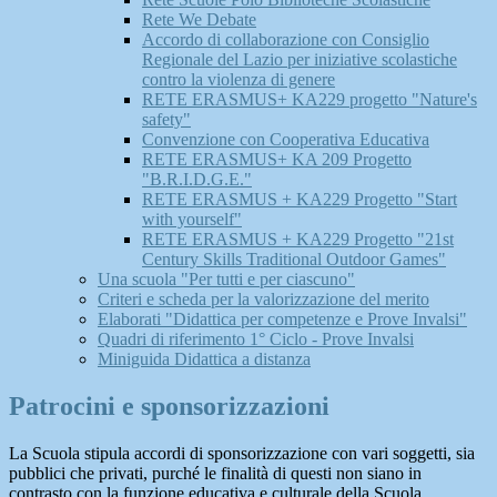
Rete We Debate
Accordo di collaborazione con Consiglio
Regionale del Lazio per iniziative scolastiche
contro la violenza di genere
RETE ERASMUS+ KA229 progetto "Nature's
safety"
Convenzione con Cooperativa Educativa
RETE ERASMUS+ KA 209 Progetto
"B.R.I.D.G.E."
RETE ERASMUS + KA229 Progetto "Start
with yourself"
RETE ERASMUS + KA229 Progetto "21st
Century Skills Traditional Outdoor Games"
Una scuola "Per tutti e per ciascuno"
Criteri e scheda per la valorizzazione del merito
Elaborati "Didattica per competenze e Prove Invalsi"
Quadri di riferimento 1° Ciclo - Prove Invalsi
Miniguida Didattica a distanza
Patrocini e sponsorizzazioni
La Scuola stipula accordi di sponsorizzazione con vari soggetti, sia
pubblici che privati, purché le finalità di questi non siano in
contrasto con la funzione educativa e culturale della Scuola