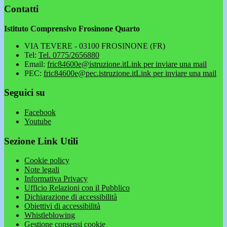
Contatti
Istituto Comprensivo Frosinone Quarto
VIA TEVERE - 03100 FROSINONE (FR)
Tel:
Tel. 0775/2656880
Email:
fric84600e@istruzione.it
Link per inviare una mail
PEC:
fric84600e@pec.istruzione.it
Link per inviare una mail
Seguici su
Facebook
Youtube
Sezione Link Utili
Cookie policy
Note legali
Informativa Privacy
Ufficio Relazioni con il Pubblico
Dichiarazione di accessibilità
Obiettivi di accessibilità
Whistleblowing
Gestione consensi cookie