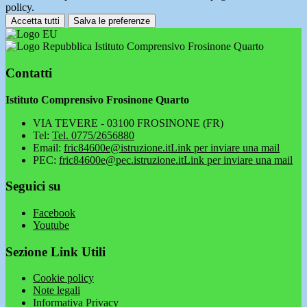
policy.
Accetta tutti
Salva le preferenze
Istituto Comprensivo Frosinone Quarto
Contatti
Istituto Comprensivo Frosinone Quarto
VIA TEVERE - 03100 FROSINONE (FR)
Tel:
Tel. 0775/2656880
Email:
fric84600e@istruzione.it
Link per inviare una mail
PEC:
fric84600e@pec.istruzione.it
Link per inviare una mail
Seguici su
Facebook
Youtube
Sezione Link Utili
Cookie policy
Note legali
Informativa Privacy