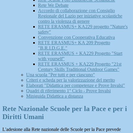
Rete We Debate
Accordo di collaborazione con Consiglio
Regionale del Lazio per iniziative scolastiche
contro la violenza di genere
RETE ERASMUS+ KA229 progetto "Nature's
safety"
Convenzione con Cooperativa Educativa
RETE ERASMUS+ KA 209 Progetto
"B.R.I.D.G.E."
RETE ERASMUS + KA229 Progetto "Start
with yourself"
RETE ERASMUS + KA229 Progetto "21st
Century Skills Traditional Outdoor Games"
Una scuola "Per tutti e per ciascuno"
Criteri e scheda per la valorizzazione del merito
Elaborati "Didattica per competenze e Prove Invalsi"
Quadri di riferimento 1° Ciclo - Prove Invalsi
Miniguida Didattica a distanza
Rete Nazionale Scuole per la Pace e per i
Diritti Umani
L'adesione alla Rete nazionale delle Scuole per la Pace prevede