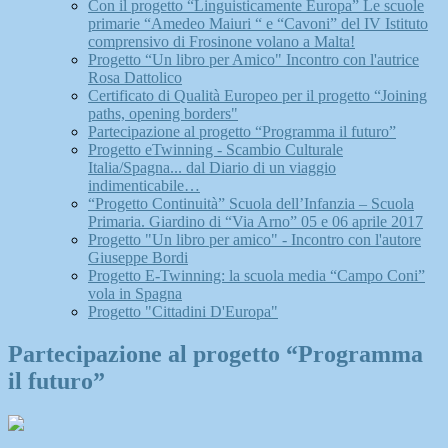
Con il progetto “Linguisticamente Europa” Le scuole
primarie “Amedeo Maiuri “ e “Cavoni” del IV Istituto
comprensivo di Frosinone volano a Malta!
Progetto “Un libro per Amico" Incontro con l'autrice
Rosa Dattolico
Certificato di Qualità Europeo per il progetto “Joining
paths, opening borders"
Partecipazione al progetto “Programma il futuro”
Progetto eTwinning - Scambio Culturale
Italia/Spagna... dal Diario di un viaggio
indimenticabile…
“Progetto Continuità” Scuola dell’Infanzia – Scuola
Primaria. Giardino di “Via Arno” 05 e 06 aprile 2017
Progetto "Un libro per amico" - Incontro con l'autore
Giuseppe Bordi
Progetto E-Twinning: la scuola media “Campo Coni”
vola in Spagna
Progetto "Cittadini D'Europa"
Partecipazione al progetto “Programma
il futuro”