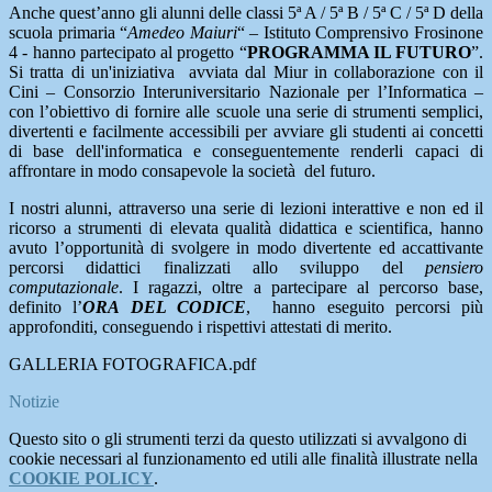
Anche quest’anno gli alunni delle classi 5ª A / 5ª B / 5ª C / 5ª D della
scuola primaria “
Amedeo Maiuri
“ – Istituto Comprensivo Frosinone
4 - hanno partecipato al progetto “
PROGRAMMA IL FUTURO
”.
Si tratta di un'iniziativa avviata dal Miur in collaborazione con il
Cini – Consorzio Interuniversitario Nazionale per l’Informatica –
con l’obiettivo di fornire alle scuole una serie di strumenti semplici,
divertenti e facilmente accessibili per avviare gli studenti ai concetti
di base dell'informatica e conseguentemente renderli capaci di
affrontare in modo consapevole la società del futuro.
I nostri alunni, attraverso una serie di lezioni interattive e non ed il
ricorso a strumenti di elevata qualità didattica e scientifica, hanno
avuto l’opportunità di svolgere in modo divertente ed accattivante
percorsi didattici finalizzati allo sviluppo del
pensiero
computazionale
. I ragazzi, oltre a partecipare al percorso base,
definito l’
ORA DEL CODICE
, hanno eseguito percorsi più
approfonditi, conseguendo i rispettivi attestati di merito.
GALLERIA FOTOGRAFICA.pdf
Notizie
Questo sito o gli strumenti terzi da questo utilizzati si avvalgono di
cookie necessari al funzionamento ed utili alle finalità illustrate nella
COOKIE POLICY
.