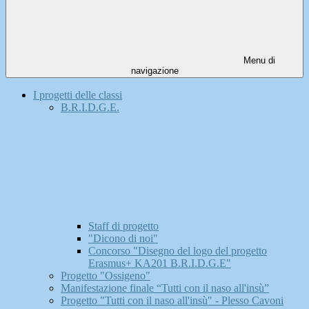
Menu di
navigazione
I progetti delle classi
B.R.I.D.G.E.
Staff di progetto
"Dicono di noi"
Concorso "Disegno del logo del progetto
Erasmus+ KA201 B.R.I.D.G.E"
Progetto "Ossigeno"
Manifestazione finale “Tutti con il naso all'insù”
Progetto "Tutti con il naso all'insù" - Plesso Cavoni