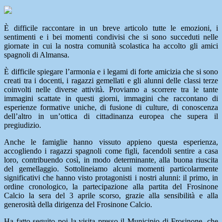
È difficile raccontare in un breve articolo tutte le emozioni, i
sentimenti e i bei momenti condivisi che si sono succeduti nelle
giornate in cui la nostra comunità scolastica ha accolto gli amici
spagnoli di Almansa.
È difficile spiegare l’armonia e i legami di forte amicizia che si sono
creati tra i docenti, i ragazzi gemellati e gli alunni delle classi terze
coinvolti nelle diverse attività. Proviamo a scorrere tra le tante
immagini scattate in questi giorni, immagini che raccontano di
esperienze formative uniche, di fusione di culture, di conoscenza
dell’altro in un’ottica di cittadinanza europea che supera il
pregiudizio.
Anche le famiglie hanno vissuto appieno questa esperienza,
accogliendo i ragazzi spagnoli come figli, facendoli sentire a casa
loro, contribuendo così, in modo determinante, alla buona riuscita
del gemellaggio. Sottolineiamo alcuni momenti particolarmente
significativi che hanno visto protagonisti i nostri alunni: il primo, in
ordine cronologico, la partecipazione alla partita del Frosinone
Calcio la sera del 3 aprile scorso, grazie alla sensibilità e alla
generosità della dirigenza del Frosinone Calcio.
Ha fatto seguito poi la visita presso il Municipio di Frosinone, che