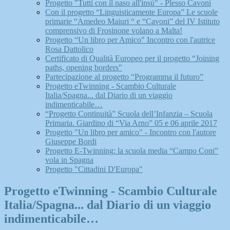
Progetto "Tutti con il naso all'insù" - Plesso Cavoni
Con il progetto “Linguisticamente Europa” Le scuole
primarie “Amedeo Maiuri “ e “Cavoni” del IV Istituto
comprensivo di Frosinone volano a Malta!
Progetto “Un libro per Amico" Incontro con l'autrice
Rosa Dattolico
Certificato di Qualità Europeo per il progetto “Joining
paths, opening borders"
Partecipazione al progetto “Programma il futuro”
Progetto eTwinning - Scambio Culturale
Italia/Spagna... dal Diario di un viaggio
indimenticabile…
“Progetto Continuità” Scuola dell’Infanzia – Scuola
Primaria. Giardino di “Via Arno” 05 e 06 aprile 2017
Progetto "Un libro per amico" - Incontro con l'autore
Giuseppe Bordi
Progetto E-Twinning: la scuola media “Campo Coni”
vola in Spagna
Progetto "Cittadini D'Europa"
Progetto eTwinning - Scambio Culturale
Italia/Spagna... dal Diario di un viaggio
indimenticabile…