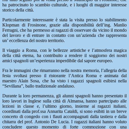
ha patrocinato lo scambio culturale, e i luoghi di maggior interesse
storico della città.
Particolarmente interessante è stata la visita presso lo stabilimento
Klopman di Frosinone, grazie alla disponibilità dell’ing. Manlio
Ferragni, che ha permesso ai ragazzi di osservare da vicino il mondo
del lavoro e di entrare in contatto con un’azienda che rappresenta
un’ eccellenza del nostro territorio.
Il viaggio a Roma, con le bellezze artistiche e l’atmosfera magica
della città eterna, ha contribuito a rendere il soggiorno dei nostri
amici spagnoli un’esperienza imperdibile dal sapore europeo.
Fra le immagini che rimarranno nella nostra memoria, l’allegria della
festa svoltasi presso il ristorante l’Antica Roma e animata dal
maestro Alain Sosa, che ha visto i ragazzi spagnoli esibirsi nella
“Sevillana”, ballo tradizionale andaluso.
Durante la loro permanenza, gli alunni spagnoli hanno presentato il
loro lavori in Inglese sulla città di Almansa, hanno partecipato alle
lezioni in classe e, l’ultimo giorno, insieme ai ragazzi italiani,
coordinati dalla prof.ssa Annarita Cataldi, si sono esibiti in un breve
concerto di congedo con i flauti accompagnati dalla tastiera e dalla
chitarra del prof. Antonio De Lucia. I ragazzi italiani hanno voluto
concludere questo momento di forte commozione con una