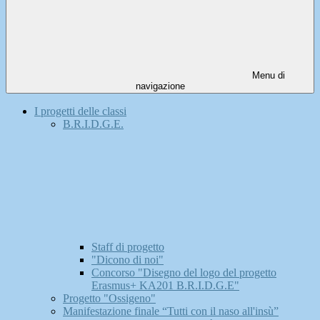
Menu di
navigazione
I progetti delle classi
B.R.I.D.G.E.
Staff di progetto
"Dicono di noi"
Concorso "Disegno del logo del progetto
Erasmus+ KA201 B.R.I.D.G.E"
Progetto "Ossigeno"
Manifestazione finale “Tutti con il naso all'insù”