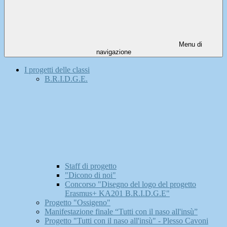
Menu di
navigazione
I progetti delle classi
B.R.I.D.G.E.
Staff di progetto
"Dicono di noi"
Concorso "Disegno del logo del progetto
Erasmus+ KA201 B.R.I.D.G.E"
Progetto "Ossigeno"
Manifestazione finale “Tutti con il naso all'insù”
Progetto "Tutti con il naso all'insù" - Plesso Cavoni