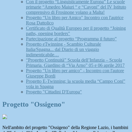
Con il progetto “Linguisticamente Europa” Le scuole
primarie “Amedeo Maiuri “ e “Cavoni” del IV Istituto
comprensivo di Frosinone volano a Malta!
Progetto “Un libro per Amico" Incontro con l'autrice
Rosa Dattolico
Certificato di Qualità Europeo per il progetto “Joining
paths, opening borders"
Partecipazione al progetto “Programma il futuro”
Progetto eTwinning - Scambio Culturale
Italia/Spagna... dal Diario di un viaggio
indimenticabile…
“Progetto Continuità” Scuola dell’Infanzia – Scuola
Primaria. Giardino di “Via Arno” 05 e 06 aprile 2017
Progetto "Un libro per amico" - Incontro con l'autore
Giuseppe Bordi
Progetto E-Twinning: la scuola media “Campo Coni”
vola in Spagna
Progetto "Cittadini D'Europa"
Progetto "Ossigeno"
Nell'ambito del progetto "Ossigeno" della Regione Lazio, i bambini