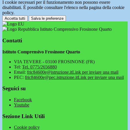
I cookie necessari per il funzionamento non possono essere
disabilitati. È possibile consultare l'elenco nella pagina della cookie
policy.
Accetta tutti
Salva le preferenze
Istituto Comprensivo Frosinone Quarto
Contatti
Istituto Comprensivo Frosinone Quarto
VIA TEVERE - 03100 FROSINONE (FR)
Tel:
Tel. 0775/2656880
Email:
fric84600e@istruzione.it
Link per inviare una mail
PEC:
fric84600e@pec.istruzione.it
Link per inviare una mail
Seguici su
Facebook
Youtube
Sezione Link Utili
Cookie policy