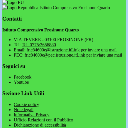
Istituto Comprensivo Frosinone Quarto
Contatti
Istituto Comprensivo Frosinone Quarto
VIA TEVERE - 03100 FROSINONE (FR)
Tel:
Tel. 0775/2656880
Email:
fric84600e@istruzione.it
Link per inviare una mail
PEC:
fric84600e@pec.istruzione.it
Link per inviare una mail
Seguici su
Facebook
Youtube
Sezione Link Utili
Cookie policy
Note legali
Informativa Privacy
Ufficio Relazioni con il Pubblico
Dichiarazione di accessibilità