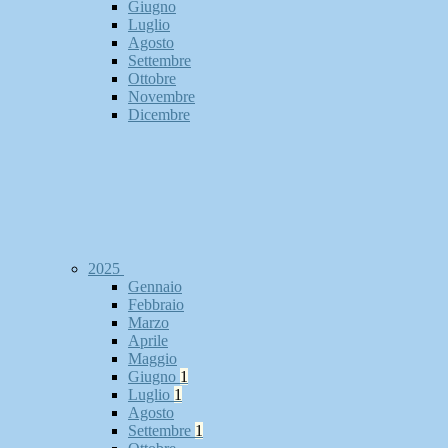
Giugno
Luglio
Agosto
Settembre
Ottobre
Novembre
Dicembre
2025
Gennaio
Febbraio
Marzo
Aprile
Maggio
Giugno
1
Luglio
1
Agosto
Settembre
1