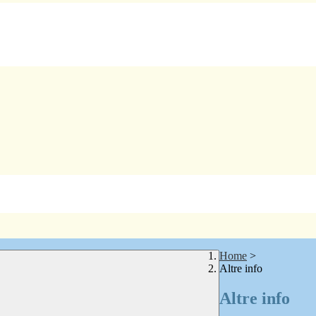
Home
>
Altre info
Altre info