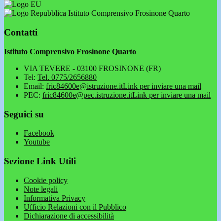
Istituto Comprensivo Frosinone Quarto
Contatti
Istituto Comprensivo Frosinone Quarto
VIA TEVERE - 03100 FROSINONE (FR)
Tel:
Tel. 0775/2656880
Email:
fric84600e@istruzione.it
Link per inviare una mail
PEC:
fric84600e@pec.istruzione.it
Link per inviare una mail
Seguici su
Facebook
Youtube
Sezione Link Utili
Cookie policy
Note legali
Informativa Privacy
Ufficio Relazioni con il Pubblico
Dichiarazione di accessibilità