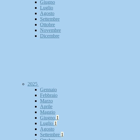
Giugno
Luglio
Agosto
Settembre
Ottobre
Novembre
Dicembre
2025
Gennaio
Febbraio
Marzo
Aprile
Maggio
Giugno
1
Luglio
1
Agosto
Settembre
1