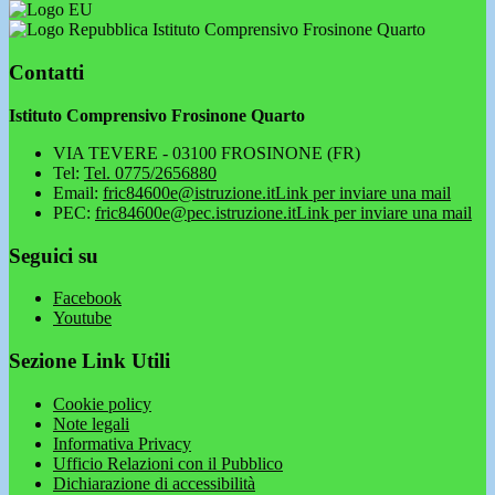
Istituto Comprensivo Frosinone Quarto
Contatti
Istituto Comprensivo Frosinone Quarto
VIA TEVERE - 03100 FROSINONE (FR)
Tel:
Tel. 0775/2656880
Email:
fric84600e@istruzione.it
Link per inviare una mail
PEC:
fric84600e@pec.istruzione.it
Link per inviare una mail
Seguici su
Facebook
Youtube
Sezione Link Utili
Cookie policy
Note legali
Informativa Privacy
Ufficio Relazioni con il Pubblico
Dichiarazione di accessibilità