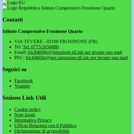
Istituto Comprensivo Frosinone Quarto
Contatti
Istituto Comprensivo Frosinone Quarto
VIA TEVERE - 03100 FROSINONE (FR)
Tel:
Tel. 0775/2656880
Email:
fric84600e@istruzione.it
Link per inviare una mail
PEC:
fric84600e@pec.istruzione.it
Link per inviare una mail
Seguici su
Facebook
Youtube
Sezione Link Utili
Cookie policy
Note legali
Informativa Privacy
Ufficio Relazioni con il Pubblico
Dichiarazione di accessibilità