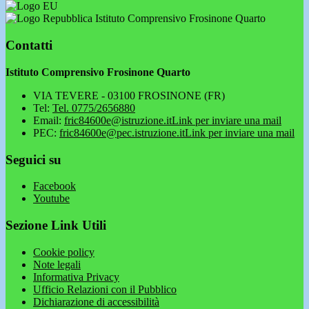
Istituto Comprensivo Frosinone Quarto
Contatti
Istituto Comprensivo Frosinone Quarto
VIA TEVERE - 03100 FROSINONE (FR)
Tel:
Tel. 0775/2656880
Email:
fric84600e@istruzione.it
Link per inviare una mail
PEC:
fric84600e@pec.istruzione.it
Link per inviare una mail
Seguici su
Facebook
Youtube
Sezione Link Utili
Cookie policy
Note legali
Informativa Privacy
Ufficio Relazioni con il Pubblico
Dichiarazione di accessibilità