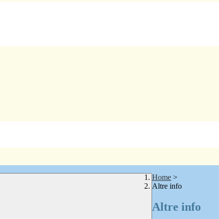
Home
>
Altre info
Altre info