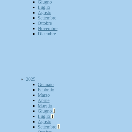
Giugno
Luglio
Agosto
Settembre
Ottobre
Novembre
Dicembre
2025
Gennaio
Febbraio
Marzo
Aprile
Maggio
Giugno
1
Luglio
1
Agosto
Settembre
1