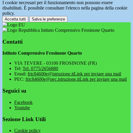
I cookie necessari per il funzionamento non possono essere
disabilitati. È possibile consultare l'elenco nella pagina della cookie
policy.
Accetta tutti
Salva le preferenze
Istituto Comprensivo Frosinone Quarto
Contatti
Istituto Comprensivo Frosinone Quarto
VIA TEVERE - 03100 FROSINONE (FR)
Tel:
Tel. 0775/2656880
Email:
fric84600e@istruzione.it
Link per inviare una mail
PEC:
fric84600e@pec.istruzione.it
Link per inviare una mail
Seguici su
Facebook
Youtube
Sezione Link Utili
Cookie policy