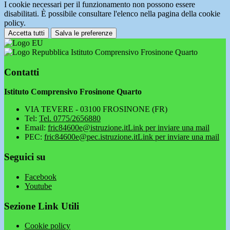
I cookie necessari per il funzionamento non possono essere
disabilitati. È possibile consultare l'elenco nella pagina della cookie
policy.
Accetta tutti
Salva le preferenze
Istituto Comprensivo Frosinone Quarto
Contatti
Istituto Comprensivo Frosinone Quarto
VIA TEVERE - 03100 FROSINONE (FR)
Tel:
Tel. 0775/2656880
Email:
fric84600e@istruzione.it
Link per inviare una mail
PEC:
fric84600e@pec.istruzione.it
Link per inviare una mail
Seguici su
Facebook
Youtube
Sezione Link Utili
Cookie policy