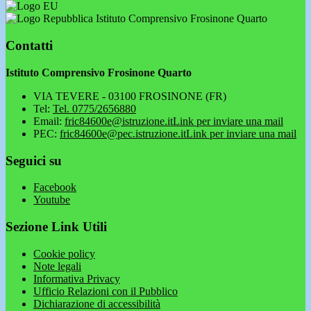
Istituto Comprensivo Frosinone Quarto
Contatti
Istituto Comprensivo Frosinone Quarto
VIA TEVERE - 03100 FROSINONE (FR)
Tel:
Tel. 0775/2656880
Email:
fric84600e@istruzione.it
Link per inviare una mail
PEC:
fric84600e@pec.istruzione.it
Link per inviare una mail
Seguici su
Facebook
Youtube
Sezione Link Utili
Cookie policy
Note legali
Informativa Privacy
Ufficio Relazioni con il Pubblico
Dichiarazione di accessibilità