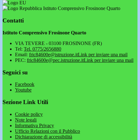
Istituto Comprensivo Frosinone Quarto
Contatti
Istituto Comprensivo Frosinone Quarto
VIA TEVERE - 03100 FROSINONE (FR)
Tel:
Tel. 0775/2656880
Email:
fric84600e@istruzione.it
Link per inviare una mail
PEC:
fric84600e@pec.istruzione.it
Link per inviare una mail
Seguici su
Facebook
Youtube
Sezione Link Utili
Cookie policy
Note legali
Informativa Privacy
Ufficio Relazioni con il Pubblico
Dichiarazione di accessibilità